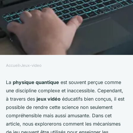
Accueil
›
Jeux-video
JEUX-VIDEO
Comment concevoir des
La
physique quantique
est souvent perçue comme
une discipline complexe et inaccessible. Cependant,
niveaux de jeu éducatifs pour
à travers des
jeux vidéo
éducatifs bien conçus, il est
enseigner les principes de la
possible de rendre cette science non seulement
physique quantique?
compréhensible mais aussi amusante. Dans cet
article, nous explorerons comment les mécanismes
Marius
•
23 septembre 2024
•
6 min de lecture
de jeu peuvent être utilisés pour enseigner les