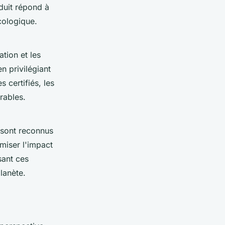
duit répond à
cologique.
tion et les
n privilégiant
 certifiés, les
rables.
 sont reconnus
miser l'impact
sant ces
lanète.