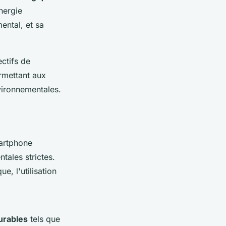
nergie
ental, et sa
ctifs de
rmettant aux
vironnementales.
martphone
tales strictes.
e, l'utilisation
urables
tels que