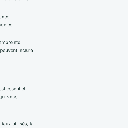
hones
odèles
 empreinte
 peuvent inclure
st essentiel
qui vous
aux utilisés, la