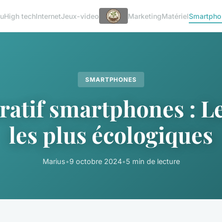
u
High tech
Internet
Jeux-video
Marketing
Matériel
Smartpho
SMARTPHONES
atif smartphones : Le
les plus écologiques
Marius
•
9 octobre 2024
•
5 min de lecture