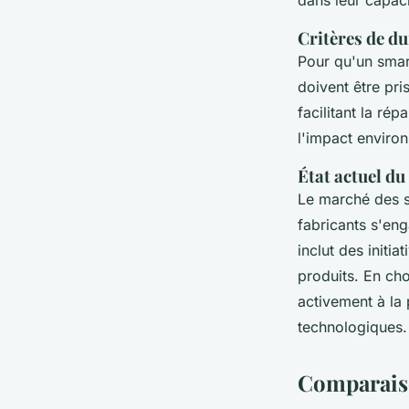
dans leur capaci
Critères de du
Pour qu'un smar
doivent être pri
facilitant la ré
l'impact environ
État actuel d
Le marché des s
fabricants s'en
inclut des initi
produits. En ch
activement à la 
technologiques.
Comparais