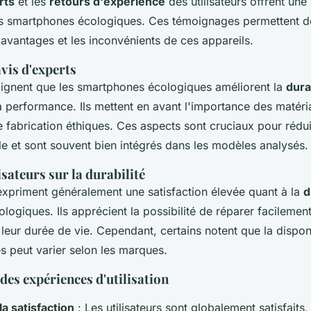
rts
et les
retours d'expérience
des utilisateurs offrent une
es smartphones écologiques. Ces témoignages permettent 
avantages et les inconvénients de ces appareils.
vis d'experts
lignent que les smartphones écologiques améliorent la
dura
 performance. Ils mettent en avant l'importance des matéri
 fabrication éthiques. Ces aspects sont cruciaux pour rédui
e et sont souvent bien intégrés dans les modèles analysés.
isateurs sur la durabilité
 expriment généralement une satisfaction élevée quant à la
d
ogiques. Ils apprécient la possibilité de réparer facilement
leur durée de vie. Cependant, certains notent que la disponi
s peut varier selon les marques.
es expériences d'utilisation
la satisfaction
: Les utilisateurs sont globalement satisfaits,