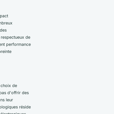
mpact
ombreux
 des
s respectueux de
ient performance
reinte
e choix de
pas d'offrir des
ns leur
ologiques réside