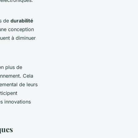
 électroniques.
es de
durabilité
 une conception
buent à diminuer
en plus de
ronnement. Cela
nemental de leurs
ticipent
es innovations
ques