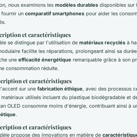
ion, nous examinons les
modèles durables
disponibles sur 
e fournir un
comparatif smartphones
pour aider les consom
és.
cription et caractéristiques
e se distingue par l'utilisation de
matériaux recyclés
à ha
dulaire facilite les réparations, prolongeant ainsi sa durée
iche une
efficacité énergétique
remarquable grâce à son p
ne consommation réduite.
cription et caractéristiques
'accent sur une
fabrication éthique
, avec des processus ce
matériaux utilisés incluent du plastique biodégradable et d
ran OLED consomme moins d'énergie, contribuant ainsi à un
gétique
.
cription et caractéristiques
dèle propose des innovations en matière de
caractéristiq