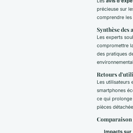
Les
avis d'expe
précieuse sur l
comprendre les 
Synthèse des a
Les experts sou
compromettre la
des pratiques de
environnemental
Retours d'util
Les utilisateurs
smartphones écol
ce qui prolonge 
pièces détachée
Comparaison d
Impacts sur 