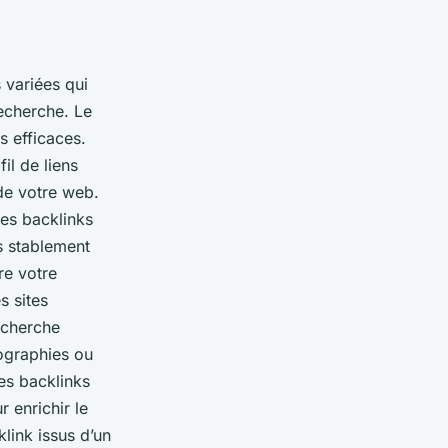
variées qui
recherche. Le
s efficaces.
il de liens
 de votre web.
des backlinks
s stablement
re votre
s sites
recherche
fographies ou
des backlinks
 enrichir le
klink issus d’un