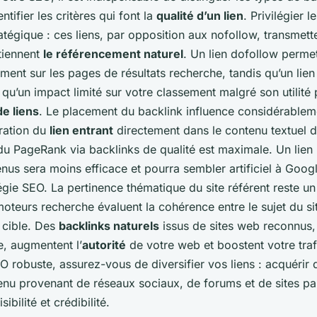
entifier les critères qui font la
qualité d’un lien
. Privilégier l
atégique : ces liens, par opposition aux nofollow, transmette
tiennent
le référencement naturel
. Un lien dofollow perme
ment sur les pages de résultats recherche, tandis qu’un lien
 qu’un impact limité sur votre classement malgré son utilité 
de liens
. Le placement du backlink influence considérableme
gration du
lien entrant
directement dans le contenu textuel de
du PageRank via backlinks de qualité est maximale. Un lien
nus sera moins efficace et pourra sembler artificiel à Google
tégie SEO. La pertinence thématique du site référent reste un
 moteurs recherche évaluent la cohérence entre le sujet du si
 cible. Des
backlinks naturels
issus de sites web reconnus,
e, augmentent l’
autorité
de votre web et boostent votre trafi
O robuste, assurez-vous de diversifier vos liens : acquérir 
enu provenant de réseaux sociaux, de forums et de sites pa
ibilité et crédibilité.