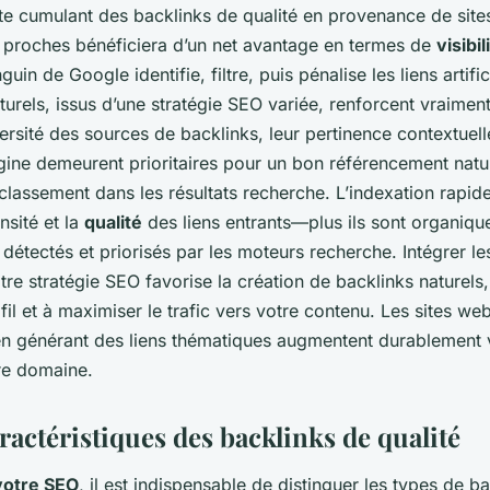
te cumulant des backlinks de qualité en provenance de site
proches bénéficiera d’un net avantage en termes de
visibil
uin de Google identifie, filtre, puis pénalise les liens artifici
aturels, issus d’une stratégie SEO variée, renforcent vraiment
rsité des sources de backlinks, leur pertinence contextuelle,
gine demeurent prioritaires pour un bon référencement natu
 classement dans les résultats recherche. L’indexation rapi
nsité et la
qualité
des liens entrants—plus ils sont organiqu
détectés et priorisés par les moteurs recherche. Intégrer l
re stratégie SEO favorise la création de backlinks naturels,
ofil et à maximiser le trafic vers votre contenu. Les sites we
en générant des liens thématiques augmentent durablement vo
tre domaine.
ractéristiques des backlinks de qualité
votre SEO
, il est indispensable de distinguer les types de b