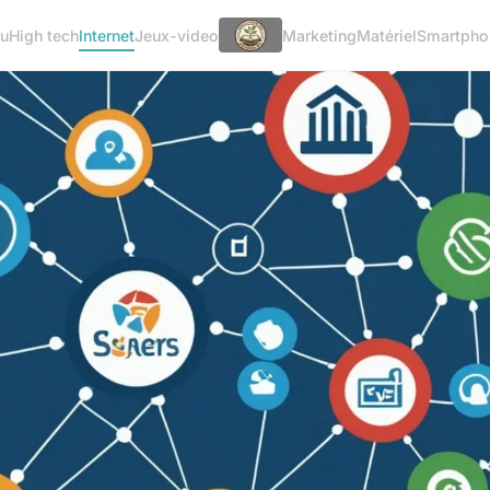
u
High tech
Internet
Jeux-video
Marketing
Matériel
Smartpho