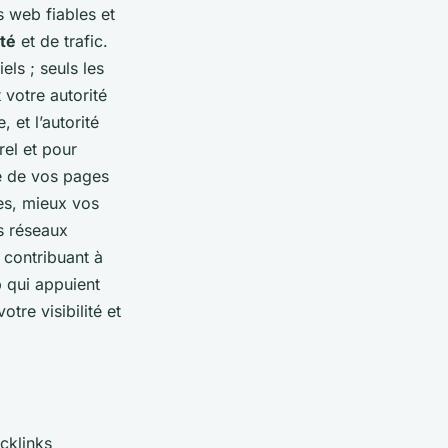
s web fiables et
ité
et de trafic.
els ; seuls les
 votre autorité
 et l’autorité
rel et pour
de de vos pages
es, mieux vos
es réseaux
 contribuant à
b qui appuient
tre visibilité et
acklinks