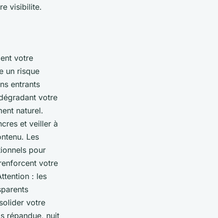
 visibilite.
ent votre
e un risque
ens entrants
 dégradant votre
ent naturel.
cres et veiller à
ntenu. Les
tionnels pour
 renforcent votre
ttention : les
sparents
solider votre
ps répandue, nuit