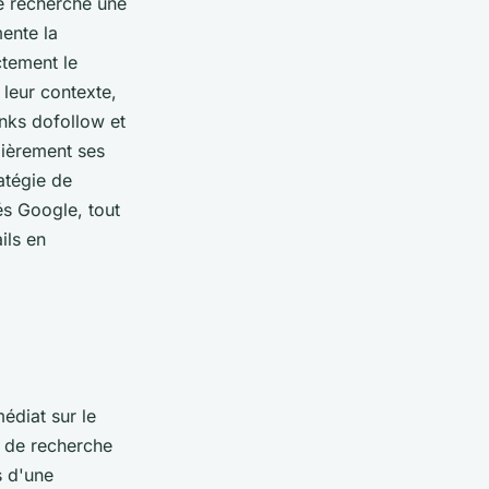
de recherche une
ente la
ctement le
 leur contexte,
inks dofollow et
ulièrement ses
atégie de
tés Google, tout
ils en
édiat sur le
s de recherche
s d'une