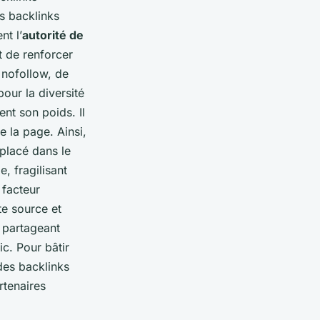
es backlinks
nt l’
autorité de
t de renforcer
 nofollow, de
pour la diversité
nt son poids. Il
 la page. Ainsi,
 placé dans le
, fragilisant
 facteur
te source et
 partageant
c. Pour bâtir
des backlinks
rtenaires