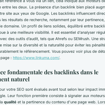
it référence à vous via un lien, cela indique aux moteurs 
e entre les deux. La présence d’un backlink bien placé augm
otre site aux yeux de Google. Les backlinks influencent dire
les résultats de recherche, notamment par leur pertinence,
 de domaine. Un profil de liens solides, équilibré entre backl
ue à une meilleure visibilité. Il est essentiel d‘analyser rég
 avec des outils d’audit, tels que Ahrefs ou SEMrush. Une str
e mise sur la diversité et la naturalité pour éviter les pénali
urablement le référencement. Vous pouvez voir plus de déta
e page :
https://www.linkuma.com/
.
ce fondamentale des backlinks dans le
ent naturel
ur votre SEO sont évalués avant tout selon leur impact imm
le. Leur fonction première consiste à signaler aux moteur
la
qualité
et la pertinence du contenu d'une page web. Lor