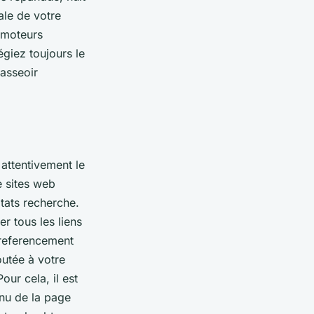
ale de votre
s moteurs
égiez toujours le
 asseoir
attentivement le
e sites web
tats recherche.
er tous les liens
e referencement
outée à votre
ur cela, il est
enu de la page