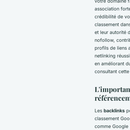
votre domaine fa
association fort
crédibilité de v
classement dans 
et leur autorité
nofollow, contrib
profils de liens
netlinking réussi
en améliorant d
consultant cett
L'importan
référencem
Les
backlinks
po
classement Goog
comme Google 