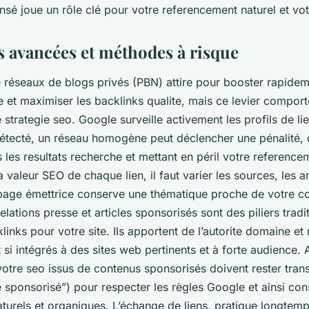
sé joue un rôle clé pour votre referencement naturel et votre
 avancées et méthodes à risque
e réseaux de blogs privés (PBN) attire pour booster rapidem
 et maximiser les backlinks qualite, mais ce levier comport
 strategie seo. Google surveille activement les profils de li
détecté, un réseau homogène peut déclencher une pénalité,
les resultats recherche et mettant en péril votre referencem
a valeur SEO de chaque lien, il faut varier les sources, les an
age émettrice conserve une thématique proche de votre co
ations presse et articles sponsorisés sont des piliers tradi
links pour votre site. Ils apportent de l’autorite domaine et
ut si intégrés à des sites web pertinents et à forte audience. A
votre seo issus de contenus sponsorisés doivent rester tran
e sponsorisé”) pour respecter les règles Google et ainsi con
naturels et organiques. L’échange de liens, pratique longtem